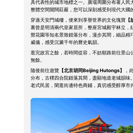
具代表性的城市地標之一。廣場周圍分布著人民
整體空間開闊莊嚴，您可以深刻感受到現代大國
穿過天安門城樓，便來到享譽世界的文化瑰寶
【故
裏曾是明清兩代皇家居所，整座宮城殿宇林立，
禦花園等知名景致錯落分布，漫步其間，細品精
威儀，感受沉澱千年的曆史氣韻。
逛完故宮之餘，若時間從容，不妨順路前往景山
無餘。
隨後前往遊覽
【北京胡同Beijing Hutongs】
，
分布，古樸四合院錯落其間，盡顯地道老城韻味
老式民居，閑逛街邊特色商鋪，真切感受醇厚市