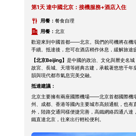
第1天 達中國北京：接機服務+酒店入住
用餐：
餐食自理
用餐：
北京
歡迎來到中國首都——北京。我們的司機將在機
手續。抵達後，您可在酒店稍作休息，緩解旅途
【北京Beijing】
是中國的政治、文化與曆史名城
故宮、長城、天壇等經典古建，承載著悠悠千年
韻與現代都市氣息完美交融。
抵達建議：
北京主要擁有兩座國際機場——北京首都國際機
州、成都、香港等國內主要城市高頻通航，也有
外，陸路交通同樣便捷完善，高鐵網絡四通八達
鐵直達北京，往來出行輕松便利。