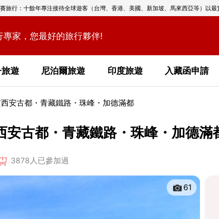
賽旅行：十餘年專注接待全球遊客（台灣、香港、美國、新加坡、馬來西亞等）以最
行專家，您最好的旅行夥伴!
丹旅遊
尼泊爾旅遊
印度旅遊
入藏函申請
北京西安古都・青藏鐵路・珠峰・加德滿都
京西安古都・青藏鐵路・珠峰・加德滿
3878人已參加過
61