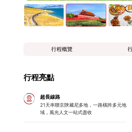
行程概覽
行程亮點
超長線路
21天串聯京陝藏尼多地，一路橫跨多元地
域，風光人文一站式盡收