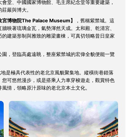
大會堂、中國國家博物館、毛主席紀念堂等重要建築，
的莊嚴與博大。
宮博物院The Palace Museum】
，舊稱紫禁城。這
紅牆映著琉璃金瓦，氣勢渾然天成。太和殿、乾清宮、
巧的建築形制與雅致的雕梁畫棟，可真切領略昔日皇家
公園，登臨高處遠眺，整座紫禁城的宏偉全貌便能一覽
此地是極具代表性的老北京風貌聚集地。縱橫街巷錯落
。您可悠然漫步，或是搭乘人力車穿梭遊走，觀賞特色
井風情，領略原汁原味的老北京本土文化。