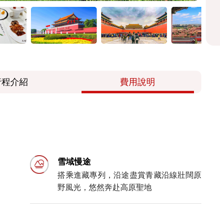
行程介紹
費用說明
雪域慢途
搭乘進藏專列，沿途盡賞青藏沿線壯闊原
野風光，悠然奔赴高原聖地