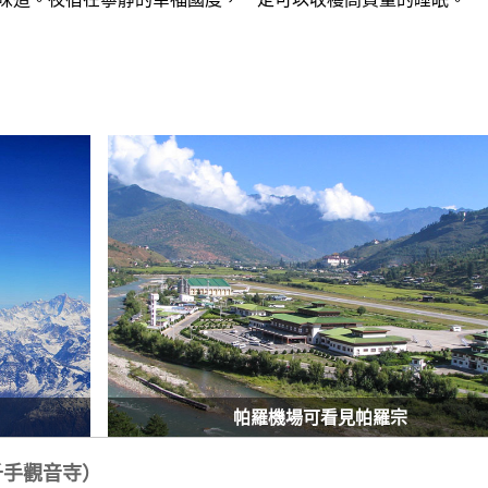
帕羅機場可看見帕羅宗
（千手觀音寺）