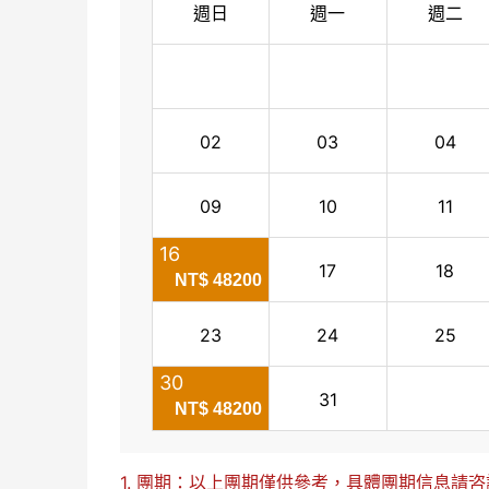
週日
週一
週二
02
03
04
09
10
11
16
17
18
NT$ 48200
23
24
25
30
31
NT$ 48200
1. 團期：以上團期僅供參考，具體團期信息請