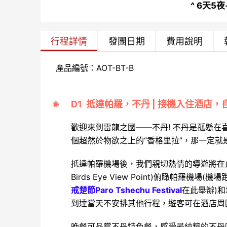
^ 6天
行程詳情
發團日期
費用說明
產品編號：AOT-BT-B
D1 抵達帕羅，不丹 | 接機入住酒店，
歡迎來到雷龍之國——不丹! 不丹是孤懸在
個超然於物欲之上的“香格里拉”，那一定就是
抵達帕羅機場後，我們親切熱情的導遊將在
Birds Eye View Point)俯瞰帕羅機
戒楚節Paro Tshechu Festival
在此舉辦)和塔宗
到達當天不安排其他行程，遊客可在酒店周
晚餐可品嘗不丹特色餐，感受最純粹的不丹