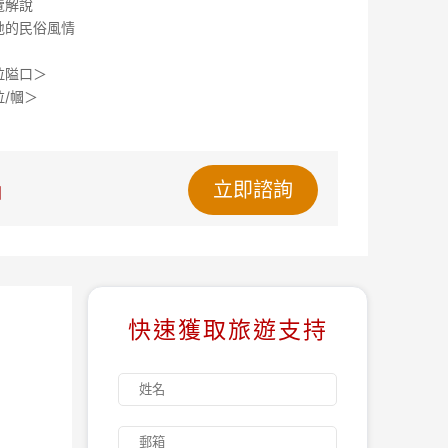
覽解說
地的民俗風情
拉隘口＞
/幗＞
立即諮詢
團
快速獲取旅遊支持