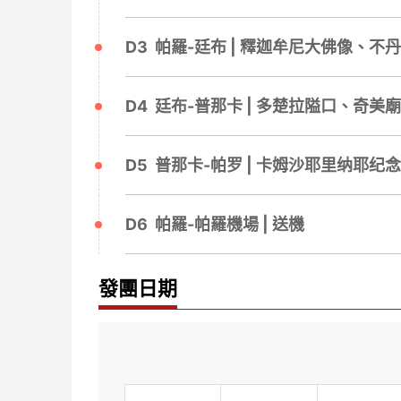
D3 帕羅-廷布 | 釋迦牟尼大佛像、
D4 廷布-普那卡 | 多楚拉隘口、奇
D5 普那卡-帕罗 | 卡姆沙耶里纳耶纪
D6 帕羅-帕羅機場 | 送機
發團日期