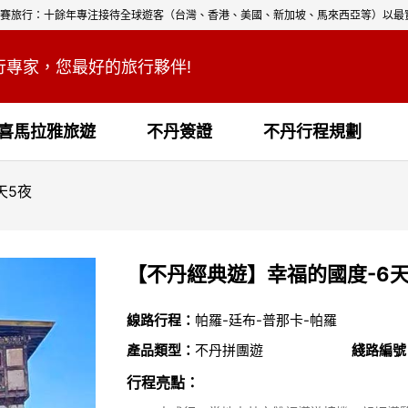
賽旅行：十餘年專注接待全球遊客（台灣、香港、美國、新加坡、馬來西亞等）以最
行專家，您最好的旅行夥伴!
喜馬拉雅旅遊
不丹簽證
不丹行程規劃
天5夜
【不丹經典遊】幸福的國度-6天
線路行程：
帕羅-廷布-普那卡-帕羅
產品類型：
不丹拼團遊
綫路編號
行程亮點：