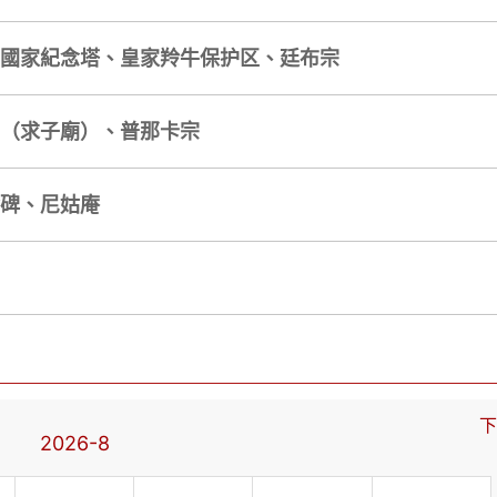
不丹國家紀念塔、皇家羚牛保护区、廷布宗
美廟（求子廟）、普那卡宗
念碑、尼姑庵
下
2026-8