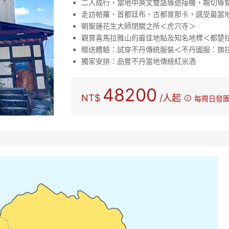
二人成行，當地中英文雙語導遊接機，親切導
走訪帕羅、首都廷布、古都普那卡，感受最當
朝聖蓮花生大師閉關之所＜虎穴寺＞
觀賞喜馬拉雅山的最佳地點及知名地標＜都楚
贈送體驗：試穿不丹傳統服裝＜不丹國服：旗拉
獨家安排：品嘗不丹當地傳統紅米酒
48200
NT$
/人起

每周日發