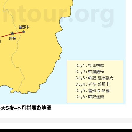
 6天5夜-不丹拼團遊地圖