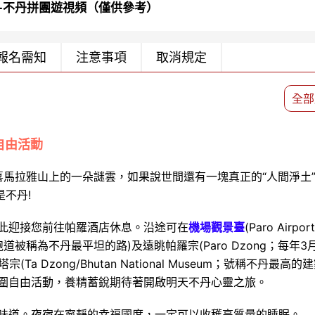
5夜-不丹拼團遊視頻（僅供參考）
報名需知
注意事項
取消規定
全部
自由活動
喜馬拉雅山上的一朵謎雲，如果說世間還有一塊真正的“人間淨土
不丹!
此迎接您前往帕羅酒店休息。沿途可在
機場觀景臺
(Paro Airport
場(機場跑道被稱為不丹最平坦的路)及遠眺帕羅宗(Paro Dzong；每年3
(Ta Dzong/Bhutan National Museum；號稱不丹最高的
圍自由活動，養精蓄銳期待著開啟明天不丹心靈之旅。
味道。夜宿在寧靜的幸福國度，一定可以收穫高質量的睡眠。