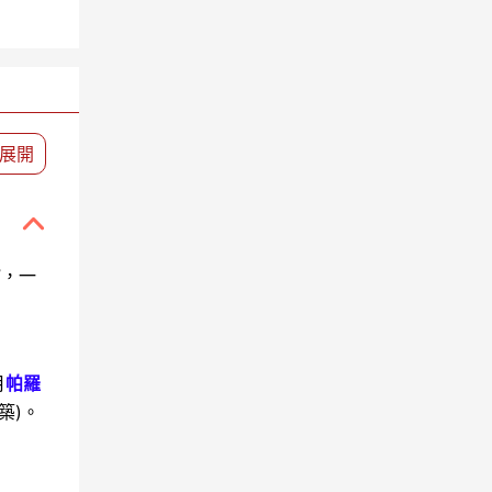
展開

”，一
月
帕羅
建築)。