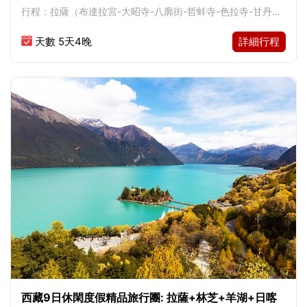
世界遺產
行程：拉薩（布達拉宮-大昭寺-八廓街-哲蚌寺-色拉寺-甘丹
寺）
天數 5天4晚
詳細行程
西藏9日休閑度假精品旅行團: 拉薩+林芝+羊湖+日喀