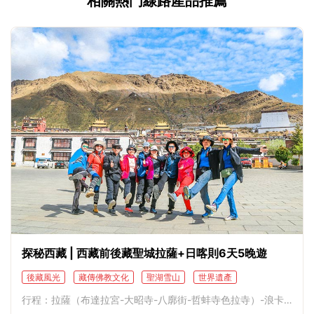
相關熱門線路產品推薦
探秘西藏 | 西藏前後藏聖城拉薩+日喀則6天5晚遊
後藏風光
藏傳佛教文化
聖湖雪山
世界遺產
藏文化體驗
行程：拉薩（布達拉宮-大昭寺-八廓街-哲蚌寺色拉寺）-浪卡