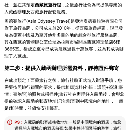
社，並在其預定
西藏旅遊行程
，之後旅行社會為您提供專業的
入藏函辦理及西藏旅行配套服務。
奧德賽旅行(Asia Odyssey Travel)是亞洲奧德賽旅遊有限公司
旗下旅行品牌，公司成立於2010年，從西藏旅遊起家，現已發
展為覆蓋中國及乃至其他州多目的地的綜合型旅行服務品牌。
其在西藏的實體辦公室位址為拉薩市城關區西藏鴻罡飯店6樓
8665室。從成立至今已成功服務過數十萬旅客，並為其成功辦
理了入藏函。
第二步：提供入藏函辦理所需資料，靜待證件郵寄
在成功預定了西藏旅行之後，旅行社將正式進入辦證手續，您
需要按照旅行顧問的要求，提供相應資料(外籍：護照+簽證;臺
灣：臺胞證)的照片或掃描件;旅行社在辦理好入藏函後，會與您
提前確認入藏函的郵寄地址(只能郵寄到中國境內的地址，一般
是)和時間，並儘快安排郵寄。
PS：
入藏函的郵寄或接收地址一般是中國境內的酒店，如您
！
選擇的入藏城市的酒店前臺;如果中轉時間緊張的遊客，旅行