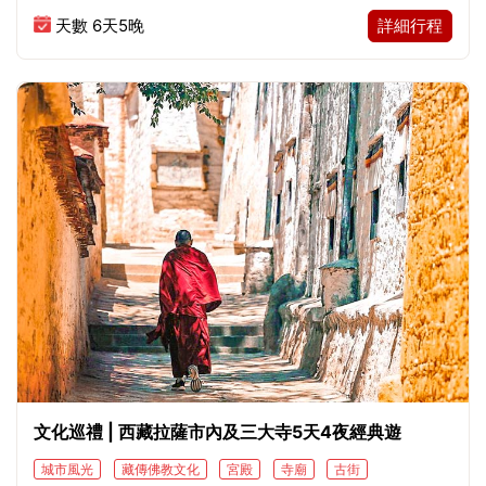
子縣（羊卓雍措）-日喀則-拉薩
天數 6天5晚
詳細行程
文化巡禮 | 西藏拉薩市內及三大寺5天4夜經典遊
城市風光
藏傳佛教文化
宮殿
寺廟
古街