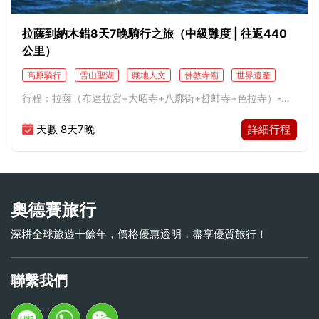
拉薩到納木錯8天7晚騎行之旅（中級難度 | 往返440
公里）
高原騎行
雪山聖湖
藏地人文
佛教寺廟
世界遺產
行程：拉薩（布達拉宮+大昭寺+八廓街+哲蚌寺+色拉寺）-当
雄县（羊八井+纳木错）-拉薩（楚布寺）
天數 8天7晚
詳細行程
奧德賽旅行
深耕全球旅遊十餘年，價格優惠透明，盡享優質旅行！
聯繫我們