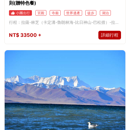
則(贈特色餐)
小團出行
宮殿
寺廟
世界遺產
徒步
湖泊
建築
古跡
自然風光
曆史文化
冰川
藏文化體驗
行程：拉薩-林芝（卡定溝-魯朗林海-比日神山-巴松措）-拉薩
雪山
古街
森林
峽谷
（藏文化體驗-色拉寺-布達拉宮-大昭寺-八廓街）-山南市（羊
NT$
33500
+
詳細行程
卓雍措）-日喀則（卡若拉冰川-扎什倫布寺）-拉薩