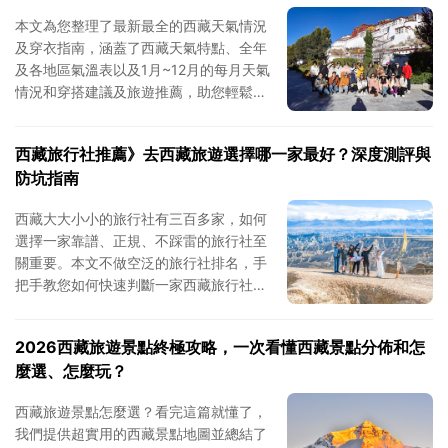
本文為您整理了最新最全的西藏天氣情況
及穿衣指南，涵蓋了西藏天氣特點、全年
及各地區氣溫表以及1月~12月的每月天氣
情況和穿搭建議及旅遊推薦，助您輕鬆找
到西藏旅遊最佳時間和整理西藏旅遊行
李，收穫完美的西藏之旅。
西藏旅行社推薦》去西藏旅遊選擇哪一家最好？深度測評與
防坑指南
西藏大大小小的旅行社有三百多家，如何
選擇一家靠譜、正規、不踩雷的旅行社至
關重要。本文不做空泛的旅行社排名，手
把手教您如何快速判斷一家西藏旅行社靠
不靠譜，並為您推薦一家最值得選擇的西
藏旅行社。
2026西藏旅遊景點終極攻略，一次看懂西藏景點分佈和怎
麼選、怎麼玩？
西藏旅遊景點怎麼選？看完這篇就懂了，
我們提供超實用的西藏景點地圖並總結了