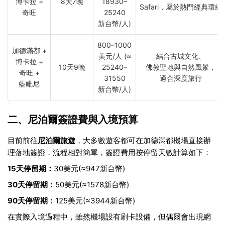
博卡拉 +
8天7晚
18930–
Safari，屬於熱門經典環線
奇旺
25240
新台幣/人)
800–1000
加德滿都 +
美元/人 (≈
結合古城文化、
博卡拉 +
10天9晚
25240–
佛教聖地與自然風景，
奇旺 +
31550
適合深度旅行
藍毗尼
新台幣/人)
二、尼泊爾簽證費與入境預算
目前前往
尼泊爾旅遊
，大多數遊客都可在加德滿都機場直接辦
理落地簽證，流程相對簡單，簽證費用按停留天數計算如下：
15天停留期：
30美元(≈947新台幣)
30天停留期：
50美元(≈1578新台幣)
90天停留期：
125美元(≈3944新台幣)
在實際入境過程中，雖然機場設有刷卡設備，但偶爾會出現網