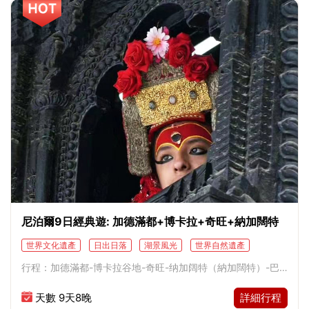
尼泊爾9日經典遊: 加德滿都+博卡拉+奇旺+納加闊特
世界文化遺產
日出日落
湖景風光
世界自然遺產
雪山
佛教
建築
宮殿遺跡
市井風情
人文儀式
行程：加德滿都-博卡拉谷地-奇旺-纳加阔特（納加闊特）-巴
溶洞
山嶽
博物館
熱帶叢林
野生動物
吉普越野
克塔普爾-加德滿都
天數 9天8晚
詳細行程