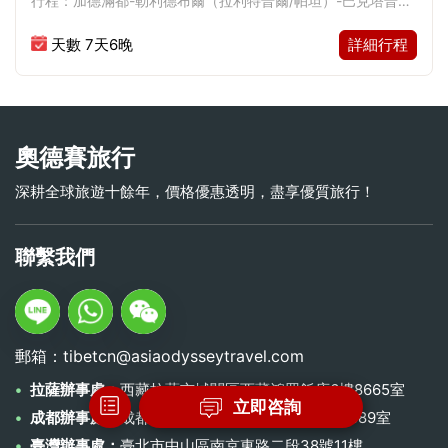
行程：加德滿都-勒利德布爾（拉利特普爾/帕坦）-巴克塔普
泛舟體驗
溶洞
博物館
喜馬拉雅風光
爾-加德滿都-博卡拉谷地-加德滿都
天數 7天6晚
詳細行程
奧德賽旅行
深耕全球旅遊十餘年，價格優惠透明，盡享優質旅行！
聯繫我們
郵箱：tibetcn@asiaodysseytravel.com
拉薩辦事處：
西藏拉薩市城關區西藏鴻罡飯店6樓8665室
立即咨詢
成都辦事處：
成都市武侯區來鳳五路56號1單元0689室
臺灣辦事處：
臺北市中山區南京東路二段38號11樓