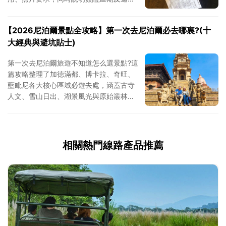
相關規定，幫您提前避開排隊困擾與資料
准備誤區，高效完成入境准備，順暢開啟
【2026尼泊爾景點全攻略】第一次去尼泊爾必去哪裏?(十
尼泊爾之行。
大經典與避坑貼士)
第一次去尼泊爾旅遊不知道怎么選景點?這
篇攻略整理了加德滿都、博卡拉、奇旺、
藍毗尼各大核心區域必遊去處，涵蓋古寺
人文、雪山日出、湖景風光與原始叢林多
種景致。不僅有尼泊爾景點超全清單，更
附上玩法重點與實用建議，讓您輕松規劃
尼泊爾之旅。
相關熱門線路產品推薦