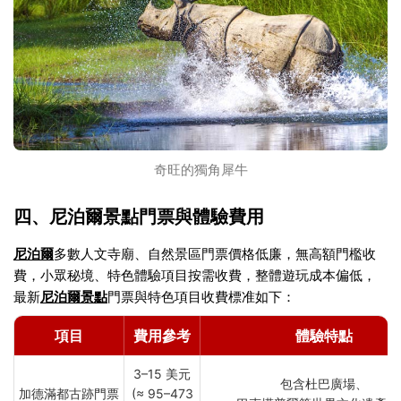
奇旺的獨角犀牛
四、尼泊爾景點門票與體驗費用
尼泊爾
多數人文寺廟、自然景區門票價格低廉，無高額門檻收
費，小眾秘境、特色體驗項目按需收費，整體遊玩成本偏低，
最新
尼泊爾景點
門票與特色項目收費標准如下：
項目
費用參考
體驗特點
3–15 美元
包含杜巴廣場、
加德滿都古跡門票
(≈ 95–473