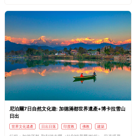
尼泊爾7日自然文化遊: 加德滿都世界遺產+博卡拉雪山
日出
世界文化遺產
日出日落
印度教
佛教
建築
宮殿遺跡
市井風情
遺址
人文儀式
湖景風光