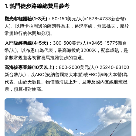
1. 熱門徒步路線總費用參考
觀光客輕體驗(1-3天)：
50-150美元/人(≈1578-4733新台幣/
人)。以博卡拉周邊的薩朗科為主，路況平緩，無需挑夫，屬於
常規旅行的休閑加分項。
入門級經典線(4-5天)：
300-500美元/人(≈9465-15775新台
幣/人)。以布恩山為代表，最高海拔約3200米，配套成熟，是
多數常規遊客初嘗喜馬拉雅徒步的首選。
高海拔專業線(10天以上)：
800-2000美元/人(≈25240-63100
新台幣/人)，以ABC(安納普爾納大本營)或EBC(珠峰大本營)為
代表。由於天數長、物價隨海拔上升，且涉及國內支線航班機
票，預算相對較高。