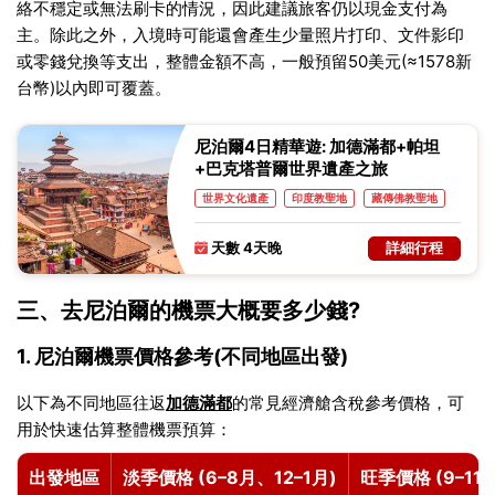
絡不穩定或無法刷卡的情況，因此建議旅客仍以現金支付為
主。除此之外，入境時可能還會產生少量照片打印、文件影印
或零錢兌換等支出，整體金額不高，一般預留50美元(≈1578新
台幣)以內即可覆蓋。
尼泊爾4日精華遊: 加德滿都+帕坦
+巴克塔普爾世界遺產之旅
世界文化遺產
印度教聖地
藏傳佛教聖地
建築
古城
天數 4天晚
詳細行程
三、去尼泊爾的機票大概要多少錢?
1. 尼泊爾機票價格參考(不同地區出發)
以下為不同地區往返
加德滿都
的常見經濟艙含稅參考價格，可
用於快速估算整體機票預算：
出發地區
淡季價格 (6–8月、12–1月)
旺季價格 (9–11