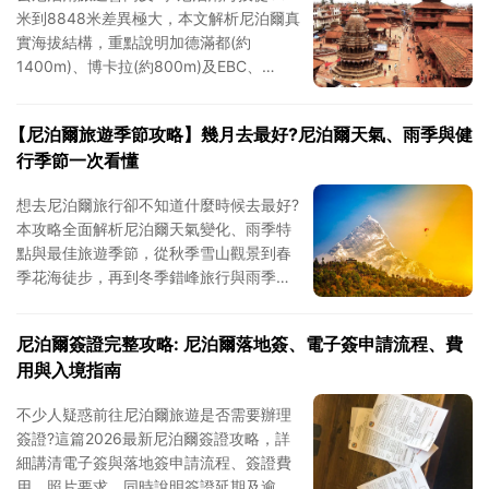
米到8848米差異極大，本文解析尼泊爾真
實海拔結構，重點說明加德滿都(約
1400m)、博卡拉(約800m)及EBC、
ABC、布恩山等徒步路線的實際海拔與身
體反應，幫助您判斷是否會高反並科學安
【尼泊爾旅遊季節攻略】幾月去最好?尼泊爾天氣、雨季與健
排行程節奏。
行季節一次看懂
想去尼泊爾旅行卻不知道什麼時候去最好?
本攻略全面解析尼泊爾天氣變化、雨季特
點與最佳旅遊季節，從秋季雪山觀景到春
季花海徒步，再到冬季錯峰旅行與雨季特
色路線，幫助您根據不同旅行需求選擇最
合適的出行時間，輕松規劃理想的尼泊爾
尼泊爾簽證完整攻略: 尼泊爾落地簽、電子簽申請流程、費
行程。
用與入境指南
不少人疑惑前往尼泊爾旅遊是否需要辦理
簽證?這篇2026最新尼泊爾簽證攻略，詳
細講清電子簽與落地簽申請流程、簽證費
用、照片要求，同時說明簽證延期及逾期