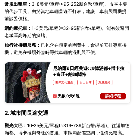
常規出租車：
3-8美元/單程(≈95-252新台幣/單程)。市區主要
的代步工具。由於當地車輛普遍不打表，建議上車前與司機提
前談妥價格。
網約摩托車：
1-3美元/單程(≈32-95新台幣/單程)。能有效避開
老城區高峰期的擁堵。
旅行社接機服務：
已包含在預定的團費中，會提前安排專車接
機，避免在機場外臨時尋找車輛的混亂與不便。
尼泊爾9日經典遊: 加德滿都+博卡拉
+奇旺+納加闊特
世界文化遺產
日出日落
湖景風光
世界自然遺產
雪山
天數 9天6晚
詳細行程
2. 城市間長途交通
觀光大巴：
10-25美元/單程(≈316-789新台幣/單程)。往返加德
滿都、博卡拉與奇旺的首選。車輛均配備空調，性價比較高。