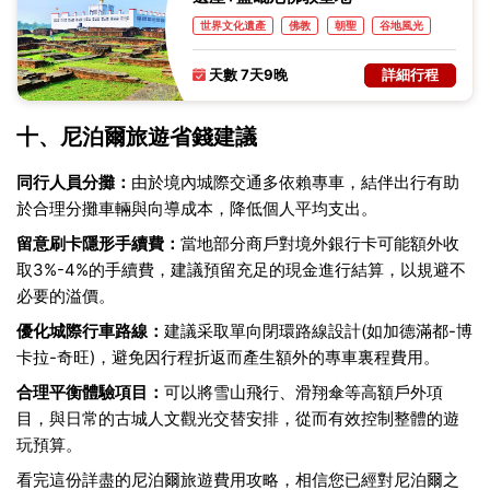
世界文化遺產
佛教
朝聖
谷地風光
建築
天數 7天9晚
詳細行程
十、尼泊爾旅遊省錢建議
同行人員分攤：
由於境內城際交通多依賴專車，結伴出行有助
於合理分攤車輛與向導成本，降低個人平均支出。
留意刷卡隱形手續費：
當地部分商戶對境外銀行卡可能額外收
取3%-4%的手續費，建議預留充足的現金進行結算，以規避不
必要的溢價。
優化城際行車路線：
建議采取單向閉環路線設計(如加德滿都-博
卡拉-奇旺)，避免因行程折返而產生額外的專車裏程費用。
合理平衡體驗項目：
可以將雪山飛行、滑翔傘等高額戶外項
目，與日常的古城人文觀光交替安排，從而有效控制整體的遊
玩預算。
看完這份詳盡的尼泊爾旅遊費用攻略，相信您已經對尼泊爾之