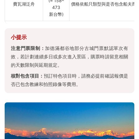
(≈ 158–
費瓦湖泛舟
價格依船只類型與是否包含船夫而
473
新台幣)
小提示
注意門票限制：
加德滿都谷地部分古城門票默認單次有
效，若計劃連續多日或多次進入景區，購票時請留意相關
的天數限制與延期規定。
核對包含項目：
預訂特色項目時，請務必提前確認報價是
否已包含教練和拍照錄像等費用。