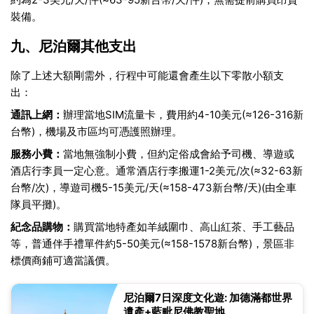
裝備。
九、尼泊爾其他支出
除了上述大額剛需外，行程中可能還會產生以下零散小額支
出：
通訊上網：
辦理當地SIM流量卡，費用約4-10美元(≈126-316新
台幣)，機場及市區均可憑護照辦理。
服務小費：
當地無強制小費，但約定俗成會給予司機、導遊或
酒店行李員一定心意。通常酒店行李搬運1-2美元/次(≈32-63新
台幣/次)，導遊司機5-15美元/天(≈158-473新台幣/天)(由全車
隊員平攤)。
紀念品購物：
購買當地特產如羊絨圍巾、高山紅茶、手工藝品
等，普通伴手禮單件約5-50美元(≈158-1578新台幣)，景區非
標價商鋪可適當議價。
尼泊爾7日深度文化遊: 加德滿都世界
遺產+藍毗尼佛教聖地