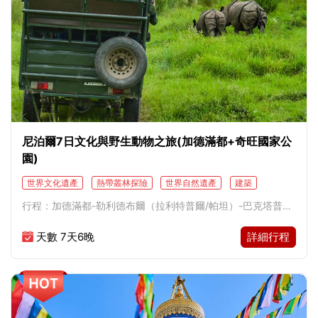
尼泊爾7日文化與野生動物之旅(加德滿都+奇旺國家公
園)
世界文化遺產
熱帶叢林探險
世界自然遺產
建築
宮殿遺跡
市井風情
遺址
人文儀式
野生動物觀賞
行程：加德滿都-勒利德布爾（拉利特普爾/帕坦）-巴克塔普
日落
獨木舟泛舟
徒步
吉普Safari越野
爾-加德滿都-奇旺-加德滿都
天數 7天6晚
詳細行程