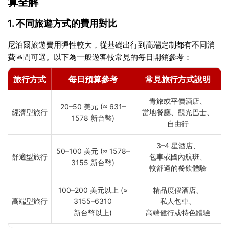
算全解
1. 不同旅遊方式的費用對比
尼泊爾旅遊費用彈性較大，從基礎出行到高端定制都有不同消
費區間可選。以下為一般遊客較常見的每日開銷參考：
旅行方式
每日預算參考
常見旅行方式說明
青旅或平價酒店、
20–50 美元 (≈ 631–
經濟型旅行
當地餐廳、觀光巴士、
1578 新台幣)
自由行
3–4 星酒店、
50–100 美元 (≈ 1578–
舒適型旅行
包車或國內航班、
3155 新台幣)
較舒適的餐飲體驗
100–200 美元以上 (≈
精品度假酒店、
高端型旅行
3155–6310
私人包車、
新台幣以上)
高端健行或特色體驗