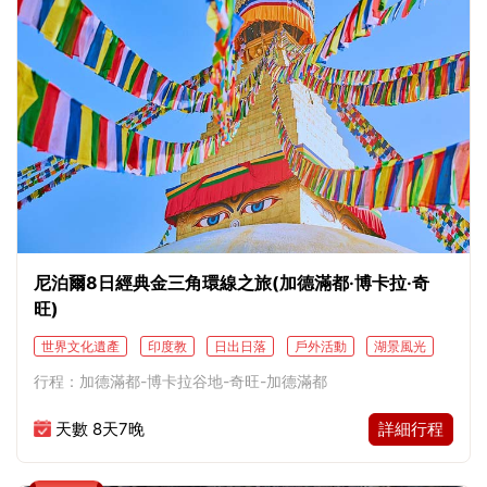
尼泊爾8日經典金三角環線之旅(加德滿都·博卡拉·奇
旺)
世界文化遺產
印度教
日出日落
戶外活動
湖景風光
世界自然遺產
佛教
建築
宮殿遺跡
市井風情
行程：加德滿都-博卡拉谷地-奇旺-加德滿都
人文儀式
溶洞
博物館
熱帶叢林
野生動物
吉普越野
天數 8天7晚
詳細行程