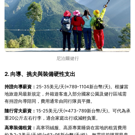
尼泊爾健行
2. 向導、挑夫與裝備硬性支出
持證向導薪資：
25-35美元/天(≈789-1104新台幣/天)。根據當
地旅遊局最新規定，外籍遊客進入部分國家公園及健行區域需
有持證向導陪同，費用通常由同行隊員平攤。
隨行背夫薪資：
15-25美元/天(≈473-789新台幣/天)。可代為承
重20公斤左右行李，適合家庭出行或減輕負重。
高寒裝備租賃：
高寒羽絨服、高原專業睡袋在當地的租賃費用
約為2-3美元/天/件(≈63-95新台幣/天/件)，無需提前購買昂貴