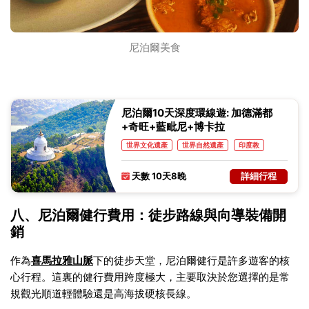
尼泊爾美食
尼泊爾10天深度環線遊: 加德滿都
+奇旺+藍毗尼+博卡拉
世界文化遺產
世界自然遺產
印度教
佛教
建築
天數 10天8晚
詳細行程
八、尼泊爾健行費用：徒步路線與向導裝備開
銷
作為
喜馬拉雅山脈
下的徒步天堂，尼泊爾健行是許多遊客的核
心行程。這裏的健行費用跨度極大，主要取決於您選擇的是常
規觀光順道輕體驗還是高海拔硬核長線。