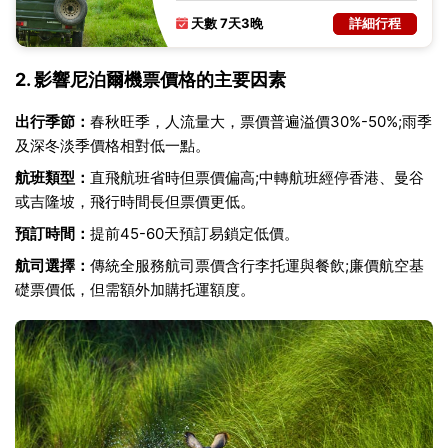
世界自然遺產
建築
宮殿遺跡
天數 7天3晚
詳細行程
2. 影響尼泊爾機票價格的主要因素
出行季節：
春秋旺季，人流量大，票價普遍溢價30%-50%;雨季
及深冬淡季價格相對低一點。
航班類型：
直飛航班省時但票價偏高;中轉航班經停香港、曼谷
或吉隆坡，飛行時間長但票價更低。
預訂時間：
提前45-60天預訂易鎖定低價。
航司選擇：
傳統全服務航司票價含行李托運與餐飲;廉價航空基
礎票價低，但需額外加購托運額度。