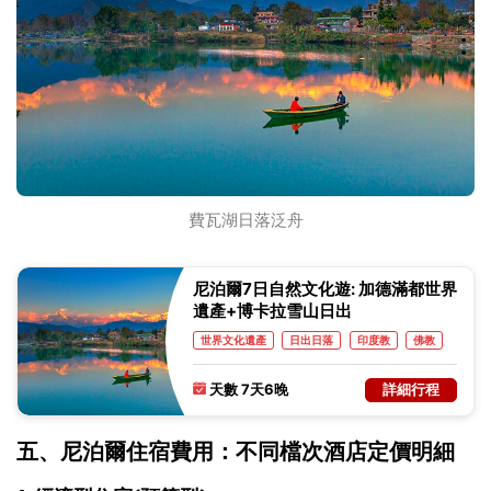
費瓦湖日落泛舟
尼泊爾7日自然文化遊: 加德滿都世界
遺產+博卡拉雪山日出
世界文化遺產
日出日落
印度教
佛教
建築
天數 7天6晚
詳細行程
五、尼泊爾住宿費用：不同檔次酒店定價明細