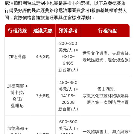
尼泊爾跟團遊或定制小包團是最省心的選擇。以下為奧德賽旅
行備受好評的幾款經典路線尼泊爾團費參考(報價基於標准雙人
間，實際價格會隨旅遊旺季與住宿標准浮動)：
行程路線
建議天數
預算參考
行程特點
200–300
美元/人 (≈
世界文化遺產、寺廟古跡、
加德滿都
4天3晚
6310–
老城區觀光，適合短途旅行
9465
新台幣/人)
450–650
加德滿都 +
美元/人 (≈
雪山湖景、
博卡拉/
7天6晚
14198–
宗教文化或叢林體驗兼具，
奇旺/
20508
適合第一次到訪尼泊爾
藍毗尼
新台幣/人)
600–800
加德滿都 +
美元/人 (≈
一次體驗雪山、湖泊與叢林