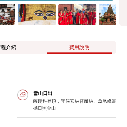
行程介紹
費用說明
雪山日出
薩朗科登頂，守候安納普爾納、魚尾峰震
撼日照金山