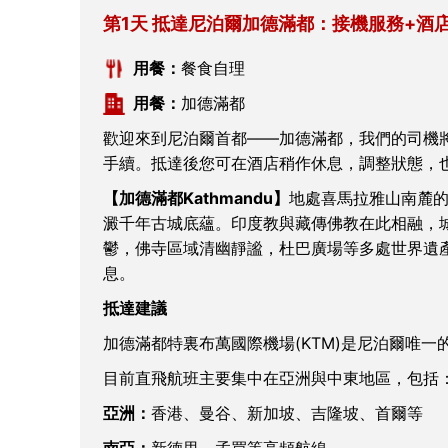
第1天 抵達尼泊爾加德滿都：接機服務+酒
用餐：
餐食自理
用餐：
加德滿都
歡迎來到尼泊爾首都——加德滿都，我們的司機
手續。抵達後您可在酒店稍作休息，調整狀態，
【加德滿都Kathmandu】
地處喜馬拉雅山南麓
澱千年古城底蘊。印度教與藏傳佛教在此相融，
鬱，佛寺區域清幽靜謐，杜巴廣場等多處世界遺
息。
抵達建議
加德滿都特裏布萬國際機場(KTM)是尼泊爾唯
目前直飛航班主要集中在亞洲與中東地區，包括
亞洲：
香港、曼谷、新加坡、吉隆坡、首爾等