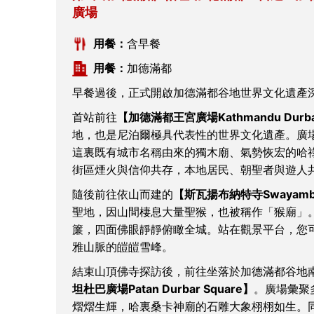
廣場
用餐：
含早餐
用餐：
加德滿都
早餐過後，正式開啟加德滿都谷地世界文化遺產
首站前往
【加德滿都王宮廣場Kathmandu Durbar
地，也是尼泊爾極具代表性的世界文化遺產。廣
這裏既有城市名稱由來的獨木廟、氣勢恢宏的哈
街區煙火與信仰共存，本地居民、朝聖者與遊人
隨後前往依山而建的
【斯瓦揚布納特寺Swayambhu
聖地，因山間棲息大量聖猴，也被稱作「猴廟」
簾，四面佛眼靜靜俯瞰全城。站在觀景平台，您
雅山脈的皚皚雪峰。
結束山頂佛寺探訪後，前往坐落於加德滿都谷地
坦杜巴廣場Patan Durbar Square】
。廣場彙聚多
熠熠生輝，哈裏桑卡神廟的石雕大象栩栩如生。