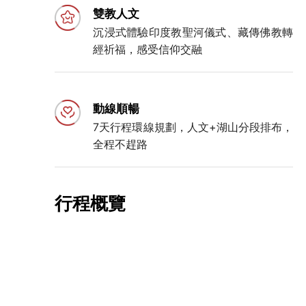
雙教人文
沉浸式體驗印度教聖河儀式、藏傳佛教轉
經祈福，感受信仰交融
動線順暢
7天行程環線規劃，人文+湖山分段排布，
全程不趕路
行程概覽