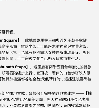
深度行程。
 Square】
，此地曾為馬拉王朝與沙阿王朝皇家駐
場廟宇密布，錯落坐落五十餘座木雕神廟與古舊宮殿。
祿曼多卡宮，也藏有尼泊爾活女神居所庫瑪裏寺。整片
共處其間，千年宗教文化早已融入日常市井生活。
nath Stupa】
。這座擁有兩千五百餘年曆史的佛教
。順著石階緩步上行，登頂後，宏偉的白色佛塔映入眼
可飽覽加德滿都谷地全貌;天氣晴好時，還能遠眺喜馬拉
南部的帕坦古城，參觀保存完整的經典古建群 ——
【帕
座16-17世紀的精美寺廟，黑天神廟的21座金色尖塔
同時，不要錯過廣場內的帕坦博物館，館內收藏眾多尼