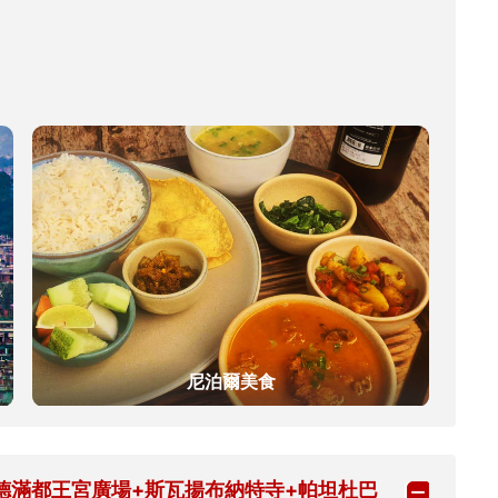
尼泊爾美食
加德滿都王宮廣場+斯瓦揚布納特寺+帕坦杜巴