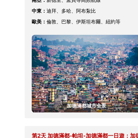
南亞：
新德里、孟買等高頻航線
中東：
迪拜、多哈、阿布紮比
歐美：
倫敦、巴黎、伊斯坦布爾、紐約等
加德滿都城市全景
第2天 加德滿都-帕坦-加德滿都一日遊：