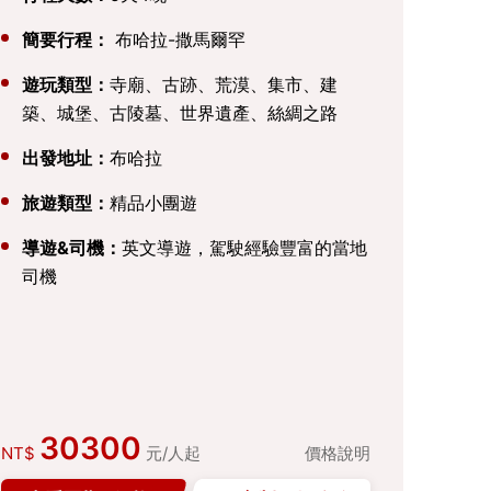
簡要行程：
布哈拉-撒馬爾罕
遊玩類型：
寺廟、古跡、荒漠、集市、建
築、城堡、古陵墓、世界遺產、絲綢之路
出發地址：
布哈拉
旅遊類型：
精品小團遊
導遊&司機：
英文導遊，駕駛經驗豐富的當地
司機
30300
NT$
元/人起
價格說明