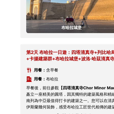
布哈拉城堡
第2天 布哈拉一日遊：四塔清真寺+列比哈
+卡揚建築群+布哈拉城堡+波洛·哈茲清真
用餐：
含早餐
用餐：
布哈拉
早餐後，前往參觀
【四塔清真寺Chor Minor Ma
矗立一座精美的圓塔，因其獨特的建築風格和精
南列為中亞最值得打卡的建築之一。您可以在清
伊斯蘭幾何裝飾，感受布哈拉工匠世代相傳的建