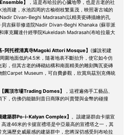
Ensemble】
，這是布哈拉的心臟地帶，也是古老的社
水池而建，水池四周的古榆樹枝繁葉茂，映照著古城的
 Divan-Beghi Madrasah(以精美瓷磚描繪的孔
修道院Nadir Divan-Beghi Khanaka (蘇菲派
達什經學院Kukeldash Madrasah(布哈拉最大
阿托裡清真寺Magoki Attori Mosque】
(據說初建
因地勢比周圍地面低約4.5米，隨著地表不斷抬升，使它如今仿
光彩，但其古老的磚砌結構和南面精美的雕刻陶瓦瓷磚
arpet Museum，可自費參觀，欣賞烏茲別克傳統
【圓頂市場Trading Domes】
，這裡遍佈手工藝品、
頂下，仿佛仍能聽到昔日商隊的叫賣聲與金幣的碰撞
建築群Po-i-Kalyan Complex】
。該建築群由卡揚宣
。高達46米的卡揚宣禮塔是中亞最高的宣禮塔之一，其
片充滿歷史威嚴感的建築群中，您將深切感受到布哈拉