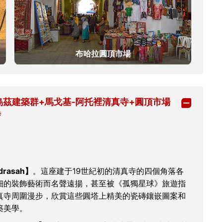
布哈拉圓頂市場
烏茲建築群+馬戈基-阿托裡清真寺+圓頂市場
寺
drasah】
。這座建于19世紀初的清真寺的四個角落各
細的裝飾藝術而名聲遠揚，甚至被《孤獨星球》旅遊指
真寺周圍漫步，欣賞這些圓塔上精美的瓷磚鑲嵌圖案和
築美學。