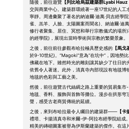
隨後，前往遊覽
【列比哈烏茲建築群Lyabi Hauz 
交與商業中心。建築群環繞著一座17世紀的人工
寧靜。周邊彙聚了著名的納迪爾·迪萬·貝吉經學院Nadir
雀、羔羊、人臉、太陽圖案而聞名)、納迪爾·迪萬·貝吉蘇菲
修行者聚集、居住、冥想和舉行宗教儀式的場所)和庫克爾
的經學院)，展現出當時學術與宗教的繁榮景象。
之後，前往前往參觀布哈拉極具歷史感的
【馬戈基-
於9-10世紀)。“Magoki”意為“在坑中”，
佛藏在地下。雖然時光的雕刻讓其缺少了往日的
依舊令人著迷。此外，清真寺內部現設有地毯博物館C
地毯的色彩與工藝之美。
然後，前往遊覽古代絲綢之路上重要的貿易集市-
地毯、香料、服飾與首飾等攤位。漫步在拱形穹
聲，感受古老商貿傳統的延續。
之後，來到布哈拉最令人矚目的建築群——
【卡揚
禮塔、卡揚清真寺和米爾-伊-阿拉布經學院組成
精美的磚砌圖案被譽為伊斯蘭建築的傑作。在這