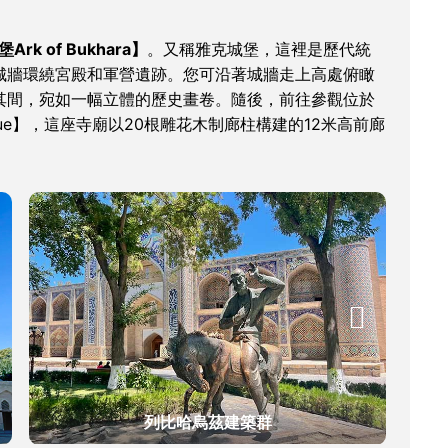
rk of Bukhara】
。又稱雅克城堡，這裡是歷代統
城牆環繞宮殿和軍營遺跡。您可沿著城牆走上高處俯瞰
其間，宛如一幅立體的歷史畫卷。隨後，前往參觀位於
osque】，這座寺廟以20根雕花木制廊柱構建的12米高前廊

列比哈烏茲建築群