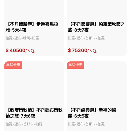
【不丹體驗游】走進喜馬拉
【不丹節慶遊】帕羅策秋節之
雅-5天4夜
旅-8天7夜
帕羅-廷布-哈阿-帕羅
帕羅-廷布-普那卡-帕羅
$ 40500
$ 75300
/人起
/人起
早鳥優惠
早鳥優惠
【歡度策秋節】不丹廷布策秋
【不丹經典遊】幸福的國
節之旅-7天6夜
度-6天5夜
帕羅-廷布-普那卡-帕羅
帕羅-廷布-普那卡-帕羅