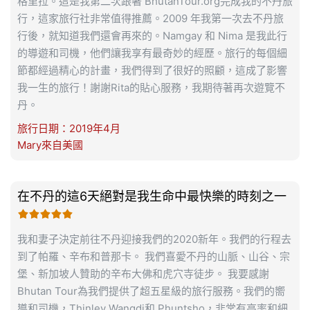
格里拉。這是我第二次跟著 BhutanTour.org完成我的不丹旅
行，這家旅行社非常值得推薦。2009 年我第一次去不丹旅
行後，就知道我們還會再來的。Namgay 和 Nima 是我此行
的導遊和司機，他們讓我享有最奇妙的經歷。旅行的每個細
節都經過精心的計畫，我們得到了很好的照顧，這成了影響
我一生的旅行！謝謝Rita的貼心服務，我期待著再次遊覽不
丹。
旅行日期：2019年4月
Mary來自美國
在不丹的這6天絕對是我生命中最快樂的時刻之一

我和妻子決定前往不丹迎接我們的2020新年。我們的行程去
到了帕羅、辛布和普那卡。 我們喜愛不丹的山脈、山谷、宗
堡、新加坡人贊助的辛布大佛和虎穴寺徒步。 我要感謝
Bhutan Tour為我們提供了超五星級的旅行服務。我們的嚮
導和司機，Thinley Wangdi和 Phuntsho，非常有高率和細