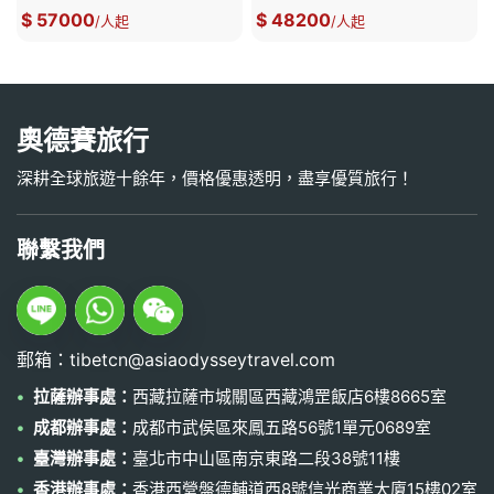
$ 57000
$ 48200
/人起
/人起
奧德賽旅行
深耕全球旅遊十餘年，價格優惠透明，盡享優質旅行！
聯繫我們
郵箱：tibetcn@asiaodysseytravel.com
拉薩辦事處：
西藏拉薩市城關區西藏鴻罡飯店6樓8665室
成都辦事處：
成都市武侯區來鳳五路56號1單元0689室
臺灣辦事處：
臺北市中山區南京東路二段38號11樓
香港辦事處：
香港西營盤德輔道西8號信光商業大廈15樓02室