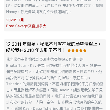
緻，沒有他們的幫助，我們甚至無法徒步抵達虎穴寺。 謝謝
Nancy，你更像是朋友而不是旅遊顧問。
2020年1月
Brad Savage來自加拿大
從 2011 年開始，秘境不丹就在我的願望清單上，
終於我在2018 年去到了不丹！

我非常榮幸能夠找到亞洲奧德賽旅遊公司旗下的
BhutanTour，Kay 是為我們安排行程的最佳人選。 她是一
個見多識廣的人，她確切地知道我們的需求。自始至終，她
讓我們不丹之行變得異常的簡單而順暢。導遊 Dago
Tshering 的知識特別淵博，不僅填補了我關於不丹訊息的空
白，而且幫我解不少謎團。司機Tandin，絕對是我這輩子見
過的駕駛技術最高超的司機。 我們非常喜歡Karen給我們設
計和安排的行程，寺院、宗堡、徒步還有當地習俗的完美結
合。 感謝 Kay、Dago Tshering 和 Tandin 為我們提供的一