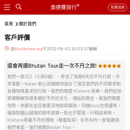
®
奧德賽旅行
免費諮詢
首頁
關於我們
客戶評價

由
bhutantour.org
于2022-08-03 20:03:37編輯
還會再選Bhutan Tour走一次不丹之旅!

我們一家3口（小孩6歲），參加了為期8天的不丹行程，非
常喜歡。Karen 耐心而細緻地設計了滿足我們的不同需求和
各種特殊要求的行程。我們的導遊 Kishore 很棒。我們從他
那裡瞭解到很多關於不丹的文化、傳說和歷史，當我們需要
他時，他都在並且會靈活地給與幫助。司機Dorji也很優秀，
讓我對翻山越嶺的狹窄道路一點也不緊張。行程結束時，
Kishore帶著不丹的禮物（蜂蜜和茶）在辛布的一家餐廳與
我們會面。強烈推薦Bhutan Tour。